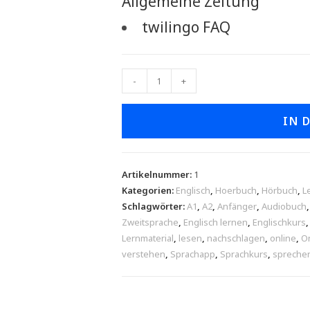
Allgemeine Zeitung
twilingo FAQ
-
+
IN 
Artikelnummer:
1
Kategorien:
Englisch
,
Hoerbuch
,
Hörbuch
,
L
Schlagwörter:
A1
,
A2
,
Anfänger
,
Audiobuch
Zweitsprache
,
Englisch lernen
,
Englischkurs
Lernmaterial
,
lesen
,
nachschlagen
,
online
,
On
verstehen
,
Sprachapp
,
Sprachkurs
,
spreche